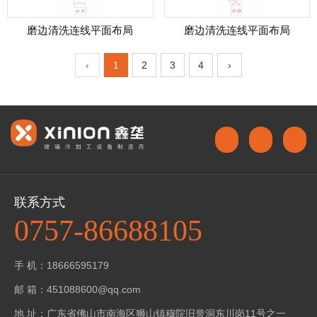
磨边清洗连线平面布局
磨边清洗连线平面布局
‹
1
2
3
4
›
联系方式
0757-86688105
手 机：18666595179
邮 箱：451088600@qq.com
地 址：广东省佛山市南海区狮山镇穆院旧誉洞东川岗11号之一